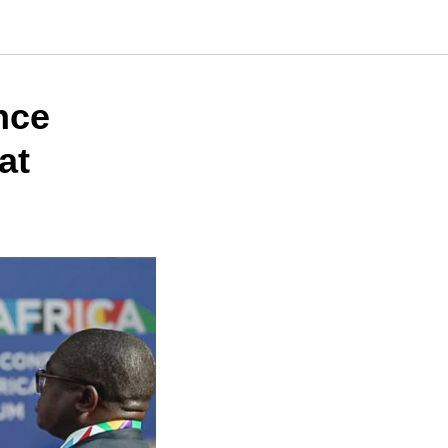
nce
at