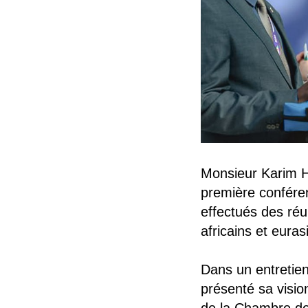
Monsieur Karim Ha
première conféren
effectués des réun
africains et eura
Dans un entretien
présenté sa vision